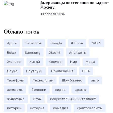
Американцы постепенно покидают
Москву.
10 апреля 2014
Облако тэгов
Apple
Facebook
Google
iPhone
NASA
Relax
Samsung
Xiaomi
Анекдоты
Железо
Китай
Космос
Мир
Мода
Наука
Ноутбуки
Приложения
США
Телефоны
Технологии
Шоу бизнес
авто
алкоголь
болезни
видео
драма
животные
игры
искусственный интеллект
истории
история
комедия
криптовалюты