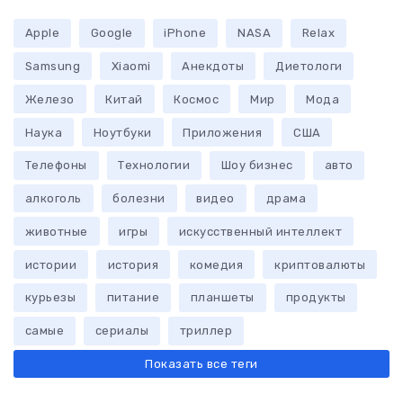
Apple
Google
iPhone
NASA
Relax
Samsung
Xiaomi
Анекдоты
Диетологи
Железо
Китай
Космос
Мир
Мода
Наука
Ноутбуки
Приложения
США
Телефоны
Технологии
Шоу бизнес
авто
алкоголь
болезни
видео
драма
животные
игры
искусственный интеллект
истории
история
комедия
криптовалюты
курьезы
питание
планшеты
продукты
самые
сериалы
триллер
Показать все теги