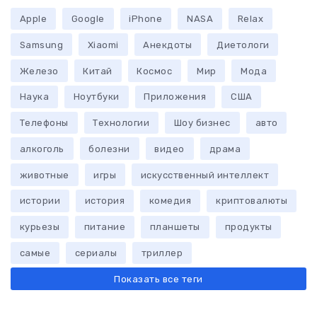
Apple
Google
iPhone
NASA
Relax
Samsung
Xiaomi
Анекдоты
Диетологи
Железо
Китай
Космос
Мир
Мода
Наука
Ноутбуки
Приложения
США
Телефоны
Технологии
Шоу бизнес
авто
алкоголь
болезни
видео
драма
животные
игры
искусственный интеллект
истории
история
комедия
криптовалюты
курьезы
питание
планшеты
продукты
самые
сериалы
триллер
Показать все теги