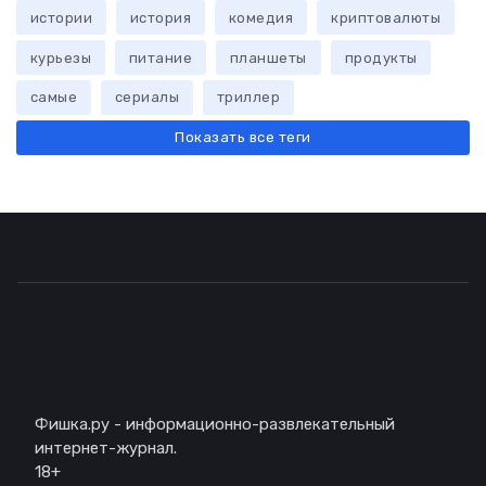
истории
история
комедия
криптовалюты
курьезы
питание
планшеты
продукты
самые
сериалы
триллер
Показать все теги
Описание
Фишка.ру - информационно-развлекательный
интернет-журнал.
18+