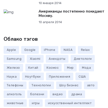
10 января 2014
Американцы постепенно покидают
Москву.
10 апреля 2014
Облако тэгов
Apple
Google
iPhone
NASA
Relax
Samsung
Xiaomi
Анекдоты
Диетологи
Железо
Китай
Космос
Мир
Мода
Наука
Ноутбуки
Приложения
США
Телефоны
Технологии
Шоу бизнес
авто
алкоголь
болезни
видео
драма
животные
игры
искусственный интеллект