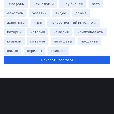
Телефоны
Технологии
Шоу бизнес
авто
алкоголь
болезни
видео
драма
животные
игры
искусственный интеллект
истории
история
комедия
криптовалюты
курьезы
питание
планшеты
продукты
самые
сериалы
триллер
Показать все теги
Описание