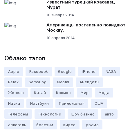
Известный турецкий красавец –
Мурат
10 января 2014
Американцы постепенно покидают
Москву.
10 апреля 2014
Облако тэгов
Apple
Facebook
Google
iPhone
NASA
Relax
Samsung
Xiaomi
Анекдоты
Железо
Китай
Космос
Мир
Мода
Наука
Ноутбуки
Приложения
США
Телефоны
Технологии
Шоу бизнес
авто
алкоголь
болезни
видео
драма