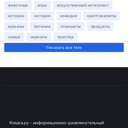
животные
игры
искусственный интеллект
истории
история
комедия
криптовалюты
курьезы
питание
планшеты
продукты
самые
сериалы
триллер
Показать все теги
Описание
Фишка.ру - информационно-развлекательный