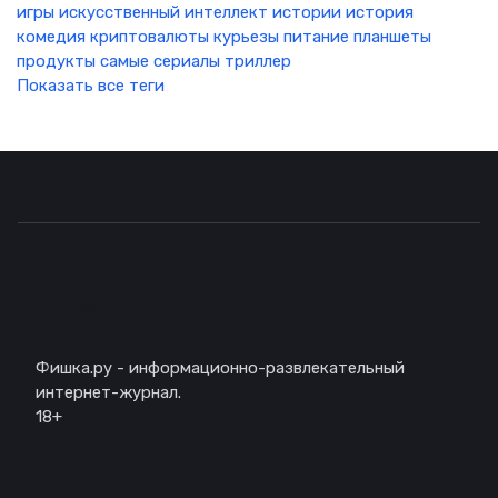
игры
искусственный интеллект
истории
история
комедия
криптовалюты
курьезы
питание
планшеты
продукты
самые
сериалы
триллер
Показать все теги
Описание
Фишка.ру - информационно-развлекательный
интернет-журнал.
18+
Навигация