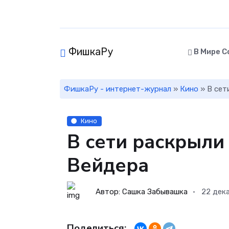
ФишкаРу
В Мире С
ФишкаРу - интернет-журнал
»
Кино
» В сет
Кино
В сети раскрыли
Вейдера
Автор: Сашка Забывашка
22 дек
Поделиться: