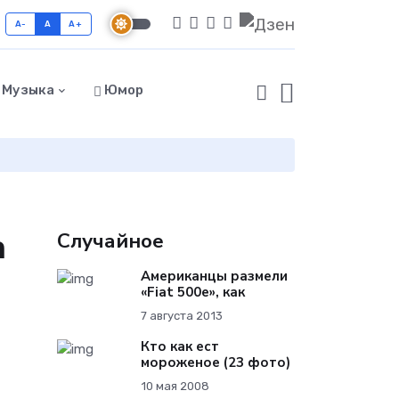
A-
A
A+
Музыка
Юмор
а
Случайное
Американцы размели
«Fiat 500e», как
7 августа 2013
Кто как ест
мороженое (23 фото)
10 мая 2008