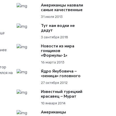
Американцы назвали
самые качественные
31 июля 2013
Тут нам водки не
дадут
ца
3 сентября 2018
Новости из мира
анее
гонщиков
«Формулы-1»
16 марта 2013
атор
Ядро Якубовича –
ился на
«зеница» головного
27 октября 2012
Известный турецкий
красавец – Мурат
10 января 2014
Американцы