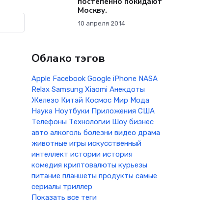
постепенно покидают
Москву.
10 апреля 2014
Облако тэгов
Apple
Facebook
Google
iPhone
NASA
Relax
Samsung
Xiaomi
Анекдоты
Железо
Китай
Космос
Мир
Мода
Наука
Ноутбуки
Приложения
США
Телефоны
Технологии
Шоу бизнес
авто
алкоголь
болезни
видео
драма
животные
игры
искусственный
интеллект
истории
история
комедия
криптовалюты
курьезы
питание
планшеты
продукты
самые
сериалы
триллер
Показать все теги