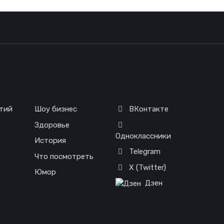
я
Соц. сети
тий
Шоу бизнес
ВКонтакте
Здоровье
Одноклассники
История
Telegram
Что посмотреть
X (Twitter)
Юмор
Дзен