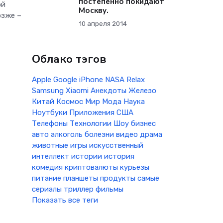
постепенно покидают
ой
Москву.
озже –
10 апреля 2014
Облако тэгов
Apple
Google
iPhone
NASA
Relax
Samsung
Xiaomi
Анекдоты
Железо
Китай
Космос
Мир
Мода
Наука
Ноутбуки
Приложения
США
Телефоны
Технологии
Шоу бизнес
авто
алкоголь
болезни
видео
драма
животные
игры
искусственный
интеллект
истории
история
комедия
криптовалюты
курьезы
питание
планшеты
продукты
самые
сериалы
триллер
фильмы
Показать все теги