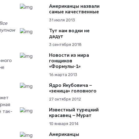
Американцы назвали
самые качественные
31 июля 2013
Все
рупном
Тут нам водки не
дадут
3 сентября 2018
Новости из мира
гонщиков
чного
«Формулы-1»
не
16 марта 2013
Ядро Якубовича –
«зеница» головного
ожет
27 октября 2012
ерная
Известный турецкий
е так-
красавец – Мурат
10 января 2014
Американцы