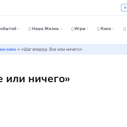
A
Событий
Наша Жизнь
Игры
Кино
ки кино
» «Шаг вперед: Все или ничего»
е или ничего»