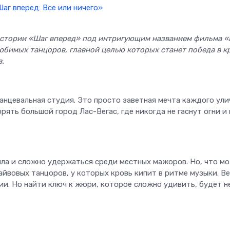
истории «Шаг вперед» под интригующим названием фильма «
юбимых танцоров, главной целью которых станет победа в к
.
анцевальная студия. Это просто заветная мечта каждого ули
рять большой город Лас-Вегас, где никогда не гаснут огни и 
ила и сложно удержаться среди местных мажоров. Но, что м
айвовых танцоров, у которых кровь кипит в ритме музыки. В
и. Но найти ключ к жюри, которое сложно удивить, будет н