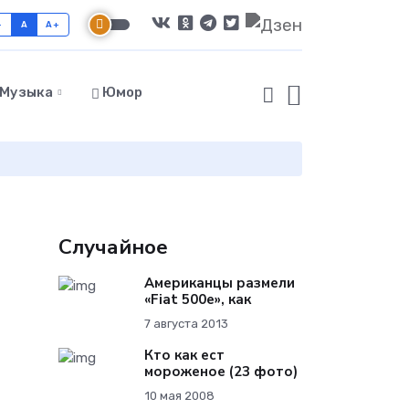
-
A
A+
Музыка
Юмор
Случайное
Американцы размели
«Fiat 500e», как
7 августа 2013
Кто как ест
мороженое (23 фото)
10 мая 2008