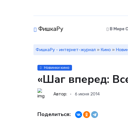
ФишкаРу
В Мире 
ФишкаРу - интернет-журнал
»
Кино
»
Новин
Новинки кино
«Шаг вперед: Вс
Автор:
6 июня 2014
Поделиться: