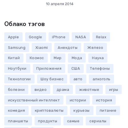
10 апреля 2014
Облако тэгов
Apple
Google
iPhone
NASA
Relax
Samsung
Xiaomi
Анекдоты
Железо
Китай
Космос
Мир
Мода
Наука
Ноутбуки
Приложения
США
Телефоны
Технологии
Шоу бизнес
авто
алкоголь
болезни
видео
драма
животные
игры
искусственный интеллект
истории
история
комедия
криптовалюты
курьезы
питание
планшеты
продукты
самые
сериалы