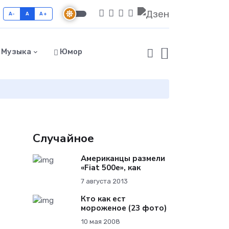
A-
A
A+
Музыка
Юмор
Случайное
Американцы размели
«Fiat 500e», как
7 августа 2013
Кто как ест
мороженое (23 фото)
10 мая 2008