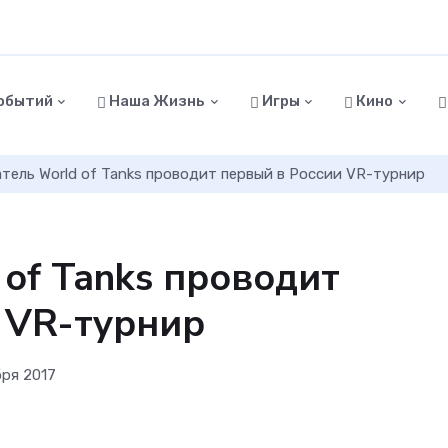
обытий
Наша Жизнь
Игры
Кино
тель World of Tanks проводит первый в России VR-турнир
 of Tanks проводит
 VR-турнир
бря 2017