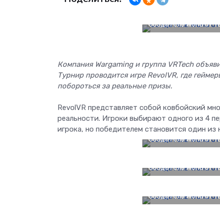
Создатель World of 
Компания Wargaming и группа VRTech объяви
Турнир проводится игре RevolVR, где геймер
побороться за реальные призы.
RevolVR представляет собой ковбойский мно
реальности. Игроки выбирают одного из 4 п
игрока, но победителем становится один из 
Создатель World of 
Создатель World of 
Создатель World of 