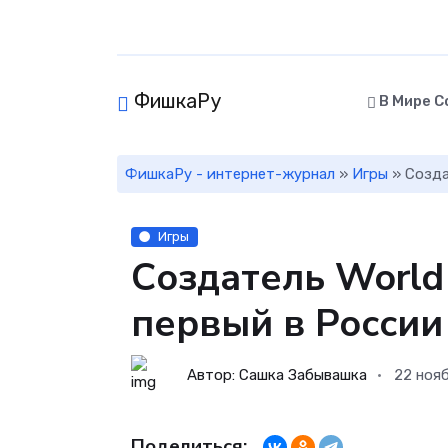
ФишкаРу
В Мире С
ФишкаРу - интернет-журнал
»
Игры
» Созда
Игры
Создатель World
первый в России
Автор: Сашка Забывашка
22 ноя
Поделиться: