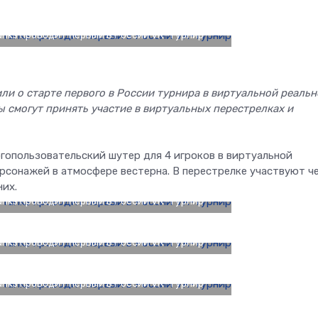
Tanks проводит первый в России VR-турнир
ли о старте первого в России турнира в виртуальной реальн
ы смогут принять участие в виртуальных перестрелках и
гопользовательский шутер для 4 игроков в виртуальной
ерсонажей в атмосфере вестерна. В перестрелке участвуют ч
них.
Tanks проводит первый в России VR-турнир
Tanks проводит первый в России VR-турнир
Tanks проводит первый в России VR-турнир