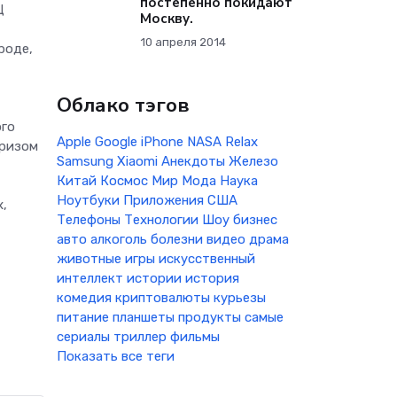
постепенно покидают
Ц
Москву.
10 апреля 2014
роде,
Облако тэгов
ого
Apple
Google
iPhone
NASA
Relax
призом
Samsung
Xiaomi
Анекдоты
Железо
Китай
Космос
Мир
Мода
Наука
Ноутбуки
Приложения
США
х,
Телефоны
Технологии
Шоу бизнес
авто
алкоголь
болезни
видео
драма
животные
игры
искусственный
интеллект
истории
история
комедия
криптовалюты
курьезы
питание
планшеты
продукты
самые
сериалы
триллер
фильмы
Показать все теги