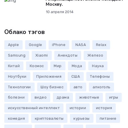
Москву.
10 апреля 2014
Облако тэгов
Apple
Google
iPhone
NASA
Relax
Samsung
Xiaomi
Анекдоты
Железо
Китай
Космос
Мир
Мода
Наука
Ноутбуки
Приложения
США
Телефоны
Технологии
Шоу бизнес
авто
алкоголь
болезни
видео
драма
животные
игры
искусственный интеллект
истории
история
комедия
криптовалюты
курьезы
питание