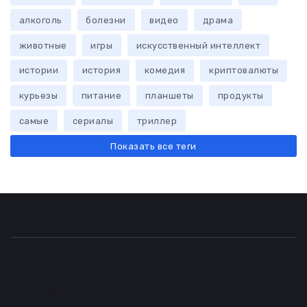
алкоголь
болезни
видео
драма
животные
игры
искусственный интеллект
истории
история
комедия
криптовалюты
курьезы
питание
планшеты
продукты
самые
сериалы
триллер
Показать все теги
Описание