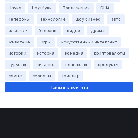
Наука
Ноутбуки
Приложения
США
Телефоны
Технологии
Шоу бизнес
авто
алкоголь
болезни
видео
драма
животные
игры
искусственный интеллект
истории
история
комедия
криптовалюты
курьезы
питание
планшеты
продукты
самые
сериалы
триллер
Показать все теги