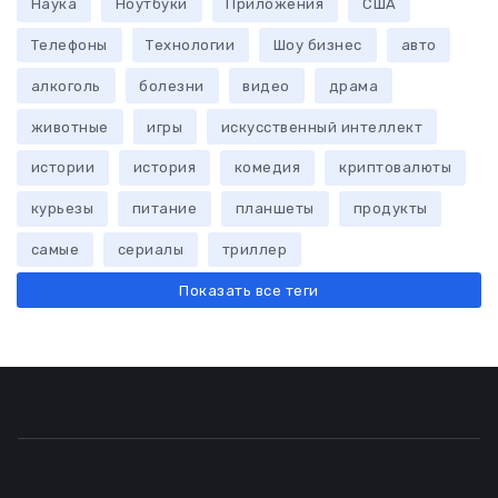
Наука
Ноутбуки
Приложения
США
Телефоны
Технологии
Шоу бизнес
авто
алкоголь
болезни
видео
драма
животные
игры
искусственный интеллект
истории
история
комедия
криптовалюты
курьезы
питание
планшеты
продукты
самые
сериалы
триллер
Показать все теги