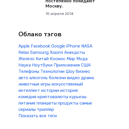
постепенно покидают
Москву.
10 апреля 2014
Облако тэгов
Apple
Facebook
Google
iPhone
NASA
Relax
Samsung
Xiaomi
Анекдоты
Железо
Китай
Космос
Мир
Мода
Наука
Ноутбуки
Приложения
США
Телефоны
Технологии
Шоу бизнес
авто
алкоголь
болезни
видео
драма
животные
игры
искусственный
интеллект
истории
история
комедия
криптовалюты
курьезы
питание
планшеты
продукты
самые
сериалы
триллер
Показать все теги