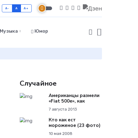
A-
A
A+
Музыка
Юмор
Случайное
Американцы размели
«Fiat 500e», как
7 августа 2013
Кто как ест
мороженое (23 фото)
10 мая 2008