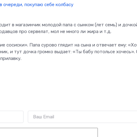
одит в магазинчик молодой папа с сынком (лет семь) и дочко
одавцов про сервелат, мол не много ли жира и т.д.
кие сосиски». Папа сурово глядит на сына и отвечает ему: «Хо
оник, и тут дочка громко выдает: «Ты бабу потольсе хочесь».
 прилавку.