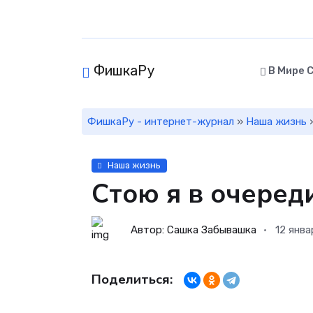
ФишкаРу
В Мире 
ФишкаРу - интернет-журнал
»
Наша жизнь
»
Наша жизнь
Стою я в очеред
Автор: Сашка Забывашка
12 янва
Поделиться: