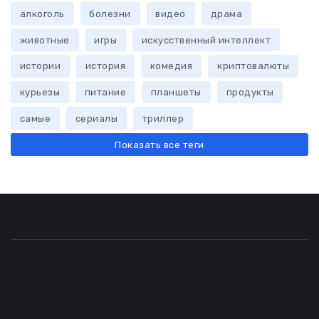
алкоголь
болезни
видео
драма
животные
игры
искусственный интеллект
истории
история
комедия
криптовалюты
курьезы
питание
планшеты
продукты
самые
сериалы
триллер
Показать все теги
Описание