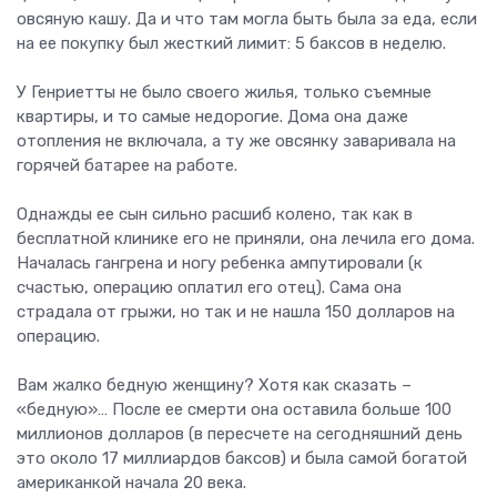
овсяную кашу. Да и что там могла быть была за еда, если
на ее покупку был жесткий лимит: 5 баксов в неделю.
У Генриетты не было своего жилья, только съемные
квартиры, и то самые недорогие. Дома она даже
отопления не включала, а ту же овсянку заваривала на
горячей батарее на работе.
Однажды ее сын сильно расшиб колено, так как в
бесплатной клинике его не приняли, она лечила его дома.
Началась гангрена и ногу ребенка ампутировали (к
счастью, операцию оплатил его отец). Сама она
страдала от грыжи, но так и не нашла 150 долларов на
операцию.
Вам жалко бедную женщину? Хотя как сказать –
«бедную»… После ее смерти она оставила больше 100
миллионов долларов (в пересчете на сегодняшний день
это около 17 миллиардов баксов) и была самой богатой
американкой начала 20 века.