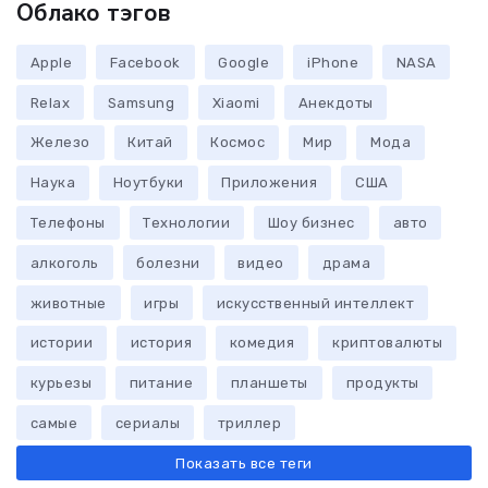
Облако тэгов
Apple
Facebook
Google
iPhone
NASA
Relax
Samsung
Xiaomi
Анекдоты
Железо
Китай
Космос
Мир
Мода
Наука
Ноутбуки
Приложения
США
Телефоны
Технологии
Шоу бизнес
авто
алкоголь
болезни
видео
драма
животные
игры
искусственный интеллект
истории
история
комедия
криптовалюты
курьезы
питание
планшеты
продукты
самые
сериалы
триллер
Показать все теги