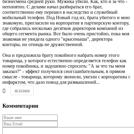
бизнесмена средней руки. Мужика убили. Как, кто и за что -
непонятно. С делами начал разбираться его брат,
соответственно ему перешел в наследство и служебный
мобильный телефон. Под Новый год их, брата убитого и мою
знакомую, пригласили на корпоратив в партнерскую контору,
где собрались несколько десятков директоров компаний из
общего сегмента рынка. Все было очень пристойно, пока моя
знакомая не увидела одного "крысеныша", директора
конторы, но отнюдь не дружественной.
Она и предложила брату покойного набрать номер этого
товарища, у которого естественно определяется телефон как
номер покойника, и задушевно спросить: "А за что ты меня
заказал?" - эффект получился сногсшибательным, в прямом
смысле - товарища, которому звонили, увезли с корпоратива с
инфарктом, что дало повод для размышлений...
истории
Комментарии