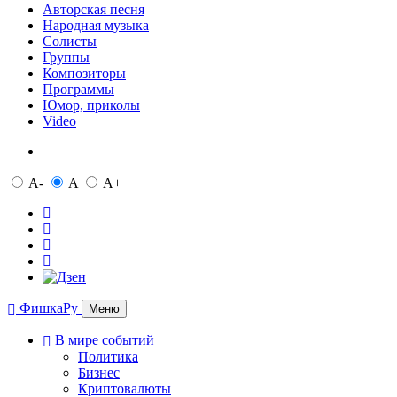
Авторская песня
Народная музыка
Солисты
Группы
Композиторы
Программы
Юмор, приколы
Video
A-
A
A+
ФишкаРу
Меню
В мире событий
Политика
Бизнес
Криптовалюты