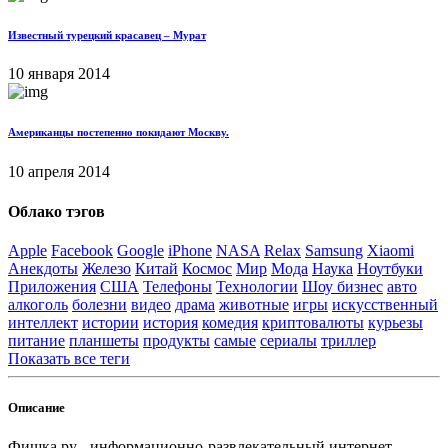
Известный турецкий красавец – Мурат
10 января 2014
Американцы постепенно покидают Москву.
10 апреля 2014
Облако тэгов
Apple
Facebook
Google
iPhone
NASA
Relax
Samsung
Xiaomi
Анекдоты
Железо
Китай
Космос
Мир
Мода
Наука
Ноутбуки
Приложения
США
Телефоны
Технологии
Шоу бизнес
авто
алкоголь
болезни
видео
драма
животные
игры
искусственный
интеллект
истории
история
комедия
криптовалюты
курьезы
питание
планшеты
продукты
самые
сериалы
триллер
Показать все теги
Описание
Фишка.ру - информационно-развлекательный интернет-