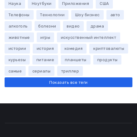
Наука
Ноутбуки
Приложения
США
Телефоны
Технологии
Шоу бизнес
авто
алкоголь
болезни
видео
драма
животные
игры
искусственный интеллект
истории
история
комедия
криптовалюты
курьезы
питание
планшеты
продукты
самые
сериалы
триллер
Показать все теги