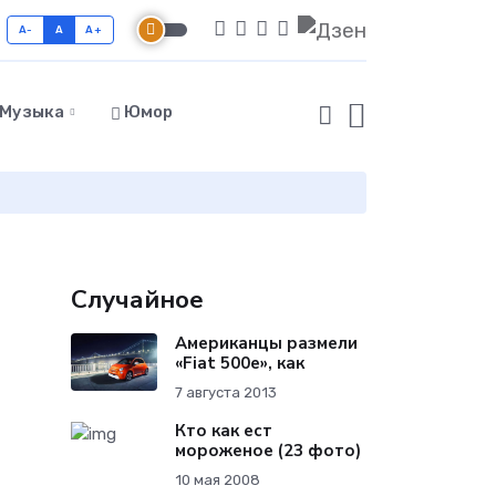
A-
A
A+
Музыка
Юмор
Случайное
Американцы размели
«Fiat 500e», как
7 августа 2013
Кто как ест
мороженое (23 фото)
10 мая 2008