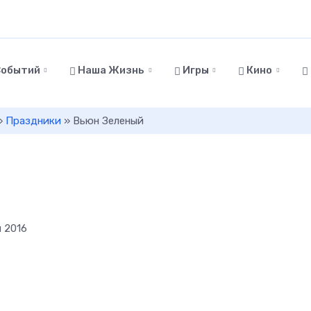
Событий
Наша Жизнь
Игры
Кино
»
Праздники
» Вьюн Зеленый
я 2016