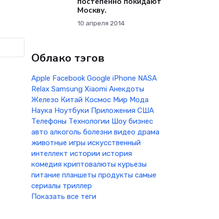
постепенно покидают
Москву.
10 апреля 2014
Облако тэгов
Apple
Facebook
Google
iPhone
NASA
Relax
Samsung
Xiaomi
Анекдоты
Железо
Китай
Космос
Мир
Мода
Наука
Ноутбуки
Приложения
США
Телефоны
Технологии
Шоу бизнес
авто
алкоголь
болезни
видео
драма
животные
игры
искусственный
интеллект
истории
история
комедия
криптовалюты
курьезы
питание
планшеты
продукты
самые
сериалы
триллер
Показать все теги