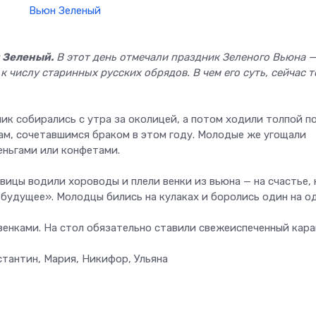
н Зеленый.
В этот день отмечали праздник Зеленого Вьюна —
к числу старинных русских обрядов. В чем его суть, сейчас 
ник собирались с утра за околицей, а потом ходили толпой п
рам, сочетавшимся браком в этом году. Молодые же угощали
еньгами или конфетами.
ицы водили хороводы и плели венки из вьюна — на счастье, 
 будущее». Молодцы бились на кулаках и боролись один на од
венками. На стол обязательно ставили свежеиспеченный кара
тантин, Мария, Никифор, Ульяна