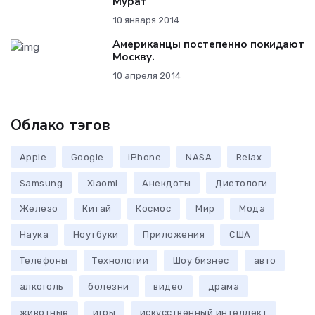
Мурат
10 января 2014
Американцы постепенно покидают
Москву.
10 апреля 2014
Облако тэгов
Apple
Google
iPhone
NASA
Relax
Samsung
Xiaomi
Анекдоты
Диетологи
Железо
Китай
Космос
Мир
Мода
Наука
Ноутбуки
Приложения
США
Телефоны
Технологии
Шоу бизнес
авто
алкоголь
болезни
видео
драма
животные
игры
искусственный интеллект