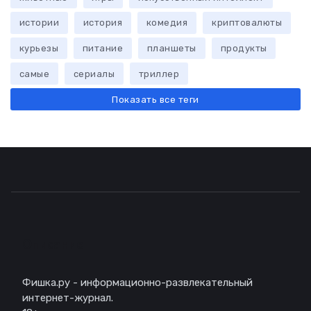
истории
история
комедия
криптовалюты
курьезы
питание
планшеты
продукты
самые
сериалы
триллер
Показать все теги
Описание
Фишка.ру - информационно-развлекательный
интернет-журнал.