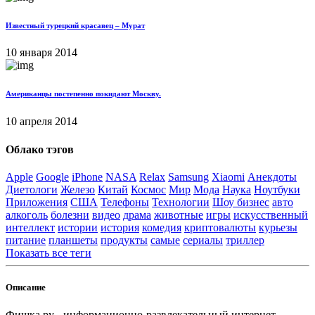
Известный турецкий красавец – Мурат
10 января 2014
Американцы постепенно покидают Москву.
10 апреля 2014
Облако тэгов
Apple
Google
iPhone
NASA
Relax
Samsung
Xiaomi
Анекдоты
Диетологи
Железо
Китай
Космос
Мир
Мода
Наука
Ноутбуки
Приложения
США
Телефоны
Технологии
Шоу бизнес
авто
алкоголь
болезни
видео
драма
животные
игры
искусственный
интеллект
истории
история
комедия
криптовалюты
курьезы
питание
планшеты
продукты
самые
сериалы
триллер
Показать все теги
Описание
Фишка.ру - информационно-развлекательный интернет-