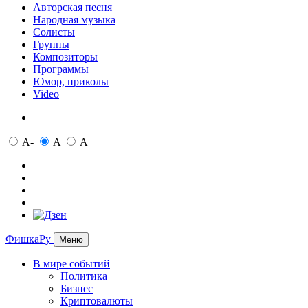
Авторская песня
Народная музыка
Солисты
Группы
Композиторы
Программы
Юмор, приколы
Video
A-
A
A+
ФишкаРу
Меню
В мире событий
Политика
Бизнес
Криптовалюты