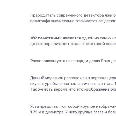
Прародитель современного детектора лжи бы
полиграфа значительно отличается от детек
«Уста истины»
являются одной из самых н
до сих пор приходят сюда с некоторой опаск
Расположены уста на площади делла Бока де
Данный медальон расположен в портике цер
скульптура была частью античного фонтана 1
Так же есть версия, что это изображение бо
Уста представляют собой круглое изображен
1,75 м в диаметре. У него круглые глаза и бо