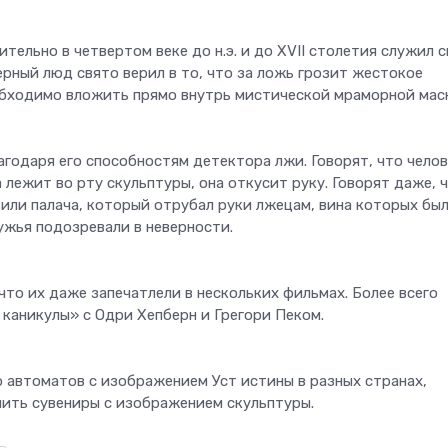
тельно в четвертом веке до н.э. и до XVII столетия служил 
рный люд свято верил в то, что за ложь грозит жестокое
обходимо вложить прямо внутрь мистической мраморной мас
годаря его способностям детектора лжи. Говорят, что челов
а лежит во рту скульптуры, она откусит руку. Говорят даже, ч
или палача, который отрубал руки лжецам, вина которых бы
ужья подозревали в неверности.
что их даже запечатлели в нескольких фильмах. Более всего
 каникулы» с Одри Хепберн и Грегори Пеком.
о автоматов с изображением Уст истины в разных странах,
пить сувениры с изображением скульптуры.