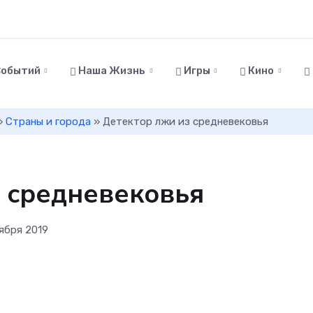
Событий
Наша Жизнь
Игры
Кино
»
Страны и города
» Детектор лжи из средневековья
 средневековья
тября 2019