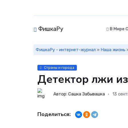
ФишкаРу
В Мире 
ФишкаРу - интернет-журнал
»
Наша жизнь
Страны и города
Детектор лжи из
Автор: Сашка Забывашка
13 сен
Поделиться: