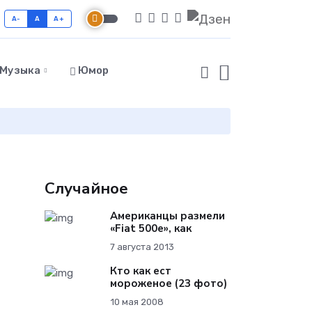
A-
A
A+
Музыка
Юмор
Случайное
Американцы размели
«Fiat 500e», как
7 августа 2013
Кто как ест
мороженое (23 фото)
10 мая 2008