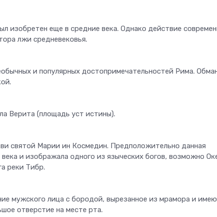
л изобретен еще в средние века. Однако действие современ
тора лжи средневековья.
еобычных и популярных достопримечательностей Рима. Обма
ой.
ла Верита (площадь уст истины).
кви святой Марии ин Космедин. Предположительно данная
 века и изображала одного из языческих богов, возможно Ок
га реки Тибр.
ие мужского лица с бородой, вырезанное из мрамора и име
льшое отверстие на месте рта.