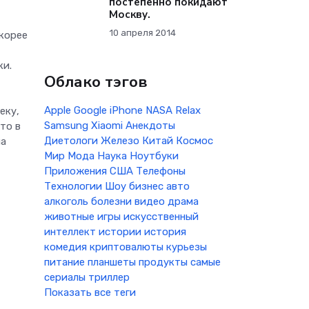
постепенно покидают
Москву.
10 апреля 2014
скорее
ки.
Облако тэгов
Apple
Google
iPhone
NASA
Relax
еку,
Samsung
Xiaomi
Анекдоты
то в
Диетологи
Железо
Китай
Космос
ла
Мир
Мода
Наука
Ноутбуки
Приложения
США
Телефоны
Технологии
Шоу бизнес
авто
алкоголь
болезни
видео
драма
животные
игры
искусственный
интеллект
истории
история
комедия
криптовалюты
курьезы
питание
планшеты
продукты
самые
сериалы
триллер
Показать все теги