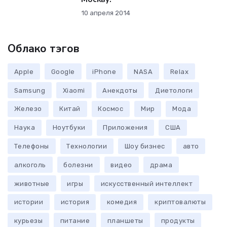
10 апреля 2014
Облако тэгов
Apple
Google
iPhone
NASA
Relax
Samsung
Xiaomi
Анекдоты
Диетологи
Железо
Китай
Космос
Мир
Мода
Наука
Ноутбуки
Приложения
США
Телефоны
Технологии
Шоу бизнес
авто
алкоголь
болезни
видео
драма
животные
игры
искусственный интеллект
истории
история
комедия
криптовалюты
курьезы
питание
планшеты
продукты