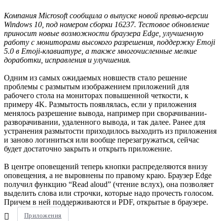
Компания Microsoft сообщила о выпуске новой превью-версии
Windows 10, под номером сборки 16237. Тестовое обновление
приносит новые возможности браузера Edge, улучшенную
работу с мониторами высокого разрешения, поддержку Emoji
5.0 в Emoji-клавиатуре, а также многочисленные мелкие
доработки, исправления и улучшения.
Одним из самых ожидаемых новшеств стало решение
проблемы с размытым изображением приложений для
рабочего стола на мониторах повышенной четкости, к
примеру 4K. Размытость появлялась, если у приложения
менялось разрешение вывода, например при сворачивании-
разворачивании, удаленного вывода, и так далее. Ранее для
устранения размытости приходилось выходить из приложения
и заново логиниться или вообще перезагружаться, сейчас
будет достаточно закрыть и открыть приложение.
В центре оповещений теперь кнопки распределяются внизу
оповещения, а не выровнены по правому краю. Браузер Edge
получил функцию “Read aloud” (чтение вслух), она позволяет
выделить слова или строчки, которые надо прочесть голосом.
Причем в ней поддерживаются и PDF, открытые в браузере.
Приложения