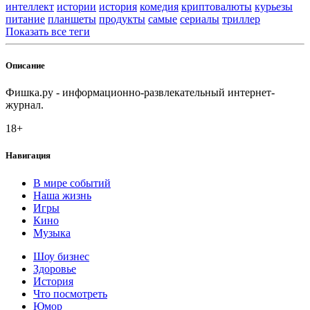
интеллект
истории
история
комедия
криптовалюты
курьезы
питание
планшеты
продукты
самые
сериалы
триллер
Показать все теги
Описание
Фишка.ру - информационно-развлекательный интернет-
журнал.
18+
Навигация
В мире событий
Наша жизнь
Игры
Кино
Музыка
Шоу бизнес
Здоровье
История
Что посмотреть
Юмор