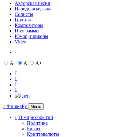
Авторская песня
Народная музыка
Солисты
Группы
Композиторы
Программы
Юмор, приколы
Video
A-
A
A+
ФишкаРу
Меню
В мире событий
Политика
Бизнес
Криптовалюты