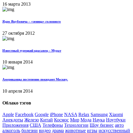
16 марта 2013
Ядро Якубовича – «зеница» головного
27 октября 2012
Известный турецкий красавец – Мурат
10 января 2014
Американцы постепенно покидают Москву.
10 апреля 2014
Облако тэгов
Apple
Facebook
Google
iPhone
NASA
Relax
Samsung
Xiaomi
Анекдоты
Железо
Китай
Космос
Мир
Мода
Наука
Ноутбуки
Приложения
США
Телефоны
Технологии
Шоу бизнес
авто
алкоголь
болезни
видео
драма
животные
игры
искусственный