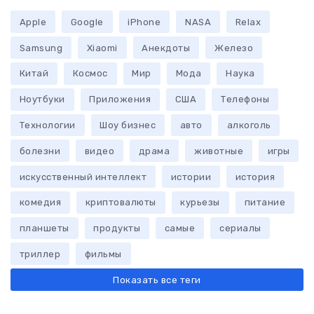
Apple
Google
iPhone
NASA
Relax
Samsung
Xiaomi
Анекдоты
Железо
Китай
Космос
Мир
Мода
Наука
Ноутбуки
Приложения
США
Телефоны
Технологии
Шоу бизнес
авто
алкоголь
болезни
видео
драма
животные
игры
искусственный интеллект
истории
история
комедия
криптовалюты
курьезы
питание
планшеты
продукты
самые
сериалы
триллер
фильмы
Показать все теги