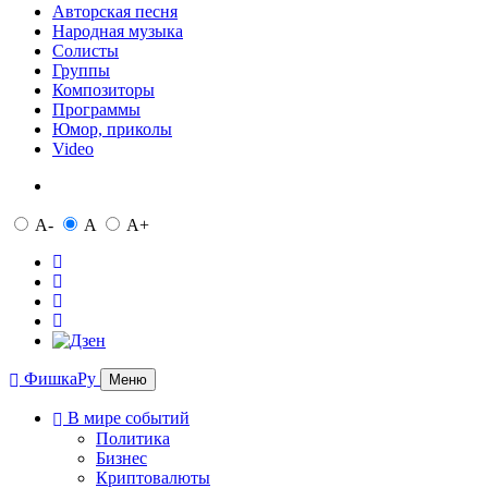
Авторская песня
Народная музыка
Солисты
Группы
Композиторы
Программы
Юмор, приколы
Video
A-
A
A+
ФишкаРу
Меню
В мире событий
Политика
Бизнес
Криптовалюты