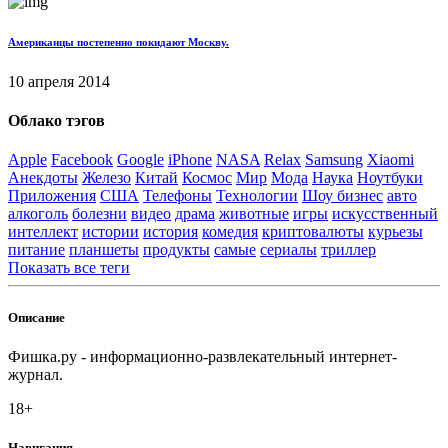
Американцы постепенно покидают Москву.
10 апреля 2014
Облако тэгов
Apple
Facebook
Google
iPhone
NASA
Relax
Samsung
Xiaomi
Анекдоты
Железо
Китай
Космос
Мир
Мода
Наука
Ноутбуки
Приложения
США
Телефоны
Технологии
Шоу бизнес
авто
алкоголь
болезни
видео
драма
животные
игры
искусственный
интеллект
истории
история
комедия
криптовалюты
курьезы
питание
планшеты
продукты
самые
сериалы
триллер
Показать все теги
Описание
Фишка.ру - информационно-развлекательный интернет-
журнал.
18+
Навигация