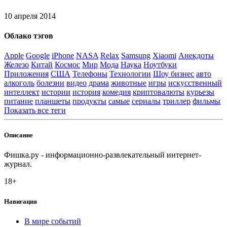
10 апреля 2014
Облако тэгов
Apple
Google
iPhone
NASA
Relax
Samsung
Xiaomi
Анекдоты
Железо
Китай
Космос
Мир
Мода
Наука
Ноутбуки
Приложения
США
Телефоны
Технологии
Шоу бизнес
авто
алкоголь
болезни
видео
драма
животные
игры
искусственный
интеллект
истории
история
комедия
криптовалюты
курьезы
питание
планшеты
продукты
самые
сериалы
триллер
фильмы
Показать все теги
Описание
Фишка.ру - информационно-развлекательный интернет-
журнал.
18+
Навигация
В мире событий