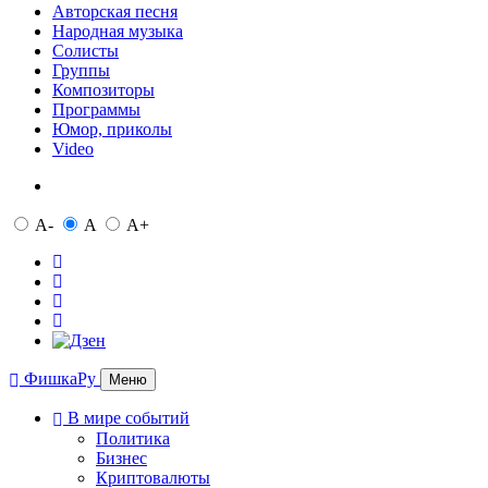
Авторская песня
Народная музыка
Солисты
Группы
Композиторы
Программы
Юмор, приколы
Video
A-
A
A+
ФишкаРу
Меню
В мире событий
Политика
Бизнес
Криптовалюты