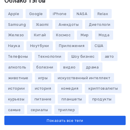
Облако тэгов
Apple
Google
iPhone
NASA
Relax
Samsung
Xiaomi
Анекдоты
Диетологи
Железо
Китай
Космос
Мир
Мода
Наука
Ноутбуки
Приложения
США
Телефоны
Технологии
Шоу бизнес
авто
алкоголь
болезни
видео
драма
животные
игры
искусственный интеллект
истории
история
комедия
криптовалюты
курьезы
питание
планшеты
продукты
самые
сериалы
триллер
Показать все теги