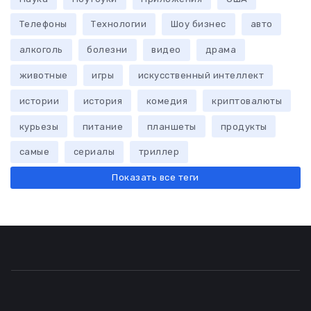
Телефоны
Технологии
Шоу бизнес
авто
алкоголь
болезни
видео
драма
животные
игры
искусственный интеллект
истории
история
комедия
криптовалюты
курьезы
питание
планшеты
продукты
самые
сериалы
триллер
Показать все теги