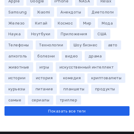
Apple
Google
iPhone
NASA
Relax
Samsung
Xiaomi
Анекдоты
Диетологи
Железо
Китай
Космос
Мир
Мода
Наука
Ноутбуки
Приложения
США
Телефоны
Технологии
Шоу бизнес
авто
алкоголь
болезни
видео
драма
животные
игры
искусственный интеллект
истории
история
комедия
криптовалюты
курьезы
питание
планшеты
продукты
самые
сериалы
триллер
Показать все теги