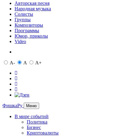
Авторская песня
Народная музыка
Солисты
Группы
Композиторы
Программы
Юмор, приколы
Video
A-
A
A+
ФишкаРу
Меню
В мире событий
Политика
Бизнес
Криптовалюты