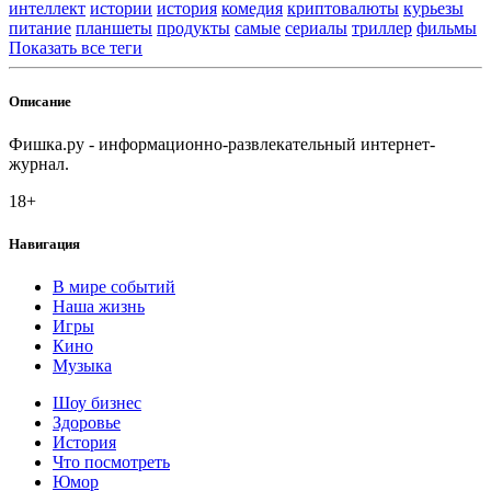
интеллект
истории
история
комедия
криптовалюты
курьезы
питание
планшеты
продукты
самые
сериалы
триллер
фильмы
Показать все теги
Описание
Фишка.ру - информационно-развлекательный интернет-
журнал.
18+
Навигация
В мире событий
Наша жизнь
Игры
Кино
Музыка
Шоу бизнес
Здоровье
История
Что посмотреть
Юмор