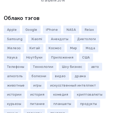
10 апреля 2014
Облако тэгов
Apple
Google
iPhone
NASA
Relax
Samsung
Xiaomi
Анекдоты
Диетологи
Железо
Китай
Космос
Мир
Мода
Наука
Ноутбуки
Приложения
США
Телефоны
Технологии
Шоу бизнес
авто
алкоголь
болезни
видео
драма
животные
игры
искусственный интеллект
истории
история
комедия
криптовалюты
курьезы
питание
планшеты
продукты