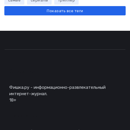
самые
сериалы
триллер
Показать все теги
Описание
Фишка.ру - информационно-развлекательный
интернет-журнал.
18+
Навигация