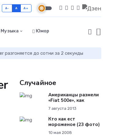
A-
A
A+
Музыка
Юмор
r разгоняется до сотни за 2 секунды
er
Случайное
Американцы размели
«Fiat 500e», как
7 августа 2013
Кто как ест
мороженое (23 фото)
10 мая 2008