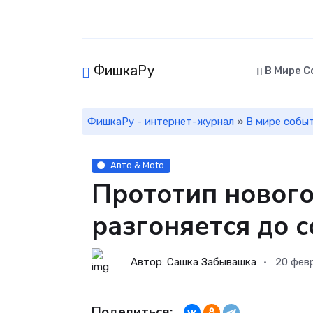
ФишкаРу
В Мире С
ФишкаРу - интернет-журнал
»
В мире собы
Авто & Moto
Прототип нового 
разгоняется до с
Автор: Сашка Забывашка
20 фев
Поделиться: