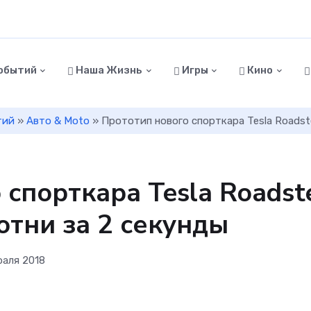
обытий
Наша Жизнь
Игры
Кино
тий
»
Авто & Moto
» Прототип нового спорткара Tesla Roadste
спорткара Tesla Roadst
отни за 2 секунды
раля 2018