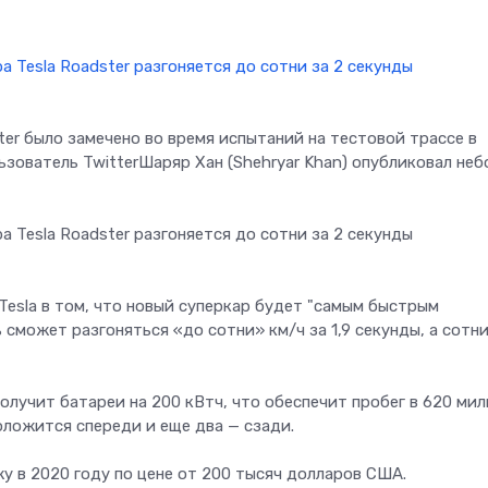
er было замечено во время испытаний на тестовой трассе в
ьзователь TwitterШаряр Хан (Shehryar Khan) опубликовал не
Tesla в том, что новый суперкар будет "самым быстрым
сможет разгоняться «до сотни» км/ч за 1,9 секунды, а сотн
лучит батареи на 200 кВтч, что обеспечит пробег в 620 мил
ложится спереди и еще два — сзади.
у в 2020 году по цене от 200 тысяч долларов США.