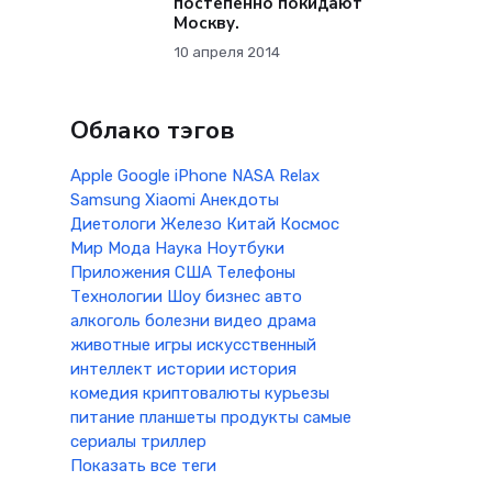
постепенно покидают
Москву.
10 апреля 2014
Облако тэгов
Apple
Google
iPhone
NASA
Relax
Samsung
Xiaomi
Анекдоты
Диетологи
Железо
Китай
Космос
Мир
Мода
Наука
Ноутбуки
Приложения
США
Телефоны
Технологии
Шоу бизнес
авто
алкоголь
болезни
видео
драма
животные
игры
искусственный
интеллект
истории
история
комедия
криптовалюты
курьезы
питание
планшеты
продукты
самые
сериалы
триллер
Показать все теги