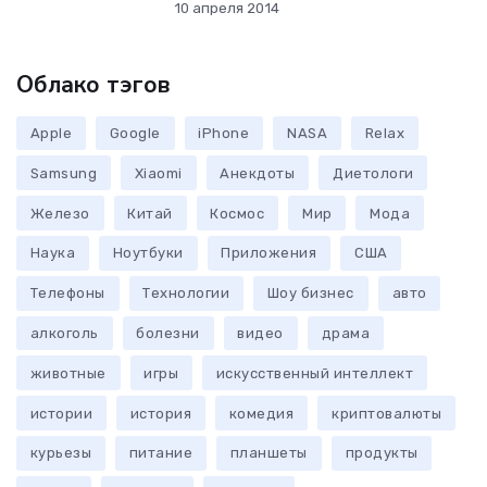
10 апреля 2014
Облако тэгов
Apple
Google
iPhone
NASA
Relax
Samsung
Xiaomi
Анекдоты
Диетологи
Железо
Китай
Космос
Мир
Мода
Наука
Ноутбуки
Приложения
США
Телефоны
Технологии
Шоу бизнес
авто
алкоголь
болезни
видео
драма
животные
игры
искусственный интеллект
истории
история
комедия
криптовалюты
курьезы
питание
планшеты
продукты