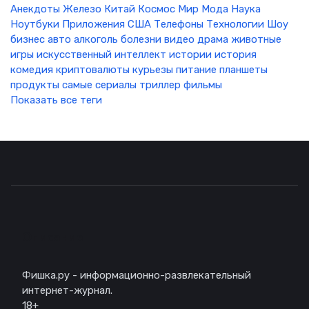
Анекдоты
Железо
Китай
Космос
Мир
Мода
Наука
Ноутбуки
Приложения
США
Телефоны
Технологии
Шоу
бизнес
авто
алкоголь
болезни
видео
драма
животные
игры
искусственный интеллект
истории
история
комедия
криптовалюты
курьезы
питание
планшеты
продукты
самые
сериалы
триллер
фильмы
Показать все теги
Описание
Фишка.ру - информационно-развлекательный
интернет-журнал.
18+