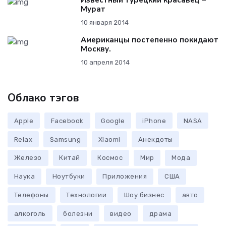
Известный турецкий красавец –
Мурат
10 января 2014
Американцы постепенно покидают
Москву.
10 апреля 2014
Облако тэгов
Apple
Facebook
Google
iPhone
NASA
Relax
Samsung
Xiaomi
Анекдоты
Железо
Китай
Космос
Мир
Мода
Наука
Ноутбуки
Приложения
США
Телефоны
Технологии
Шоу бизнес
авто
алкоголь
болезни
видео
драма