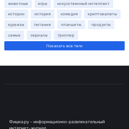
животные
игры
искусственный интеллект
истории
история
комедия
криптовалюты
курьезы
питание
планшеты
продукты
самые
сериалы
триллер
Показать все теги
Описание
Фишка.ру - информационно-развлекательный
интернет-журнал.