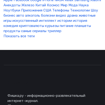
Apple
Facebook
Google
iPhone
NASA
Relax
Samsung
Xiaomi
Анекдоты
Железо
Китай
Космос
Мир
Мода
Наука
Ноутбуки
Приложения
США
Телефоны
Технологии
Шоу
бизнес
авто
алкоголь
болезни
видео
драма
животные
игры
искусственный интеллект
истории
история
комедия
криптовалюты
курьезы
питание
планшеты
продукты
самые
сериалы
триллер
Показать все теги
Описание
Фишка.ру - информационно-развлекательный
интернет-журнал.