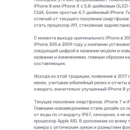
iPhone 8 или iPhone X c 5,8-дюймовым OLED
США. Более простые 4,7-дюймовый iPhone 7s
отличий от текущего поколения смартфонов A
стать процессор A11, стеклянная задняя пане
С момента выхода оригинального iPhone в 20
iPhone 3GS в 2009 году у компании установи
следующей цифрой в названии модели и новы
названии и изменениями, главным образом 
составляющих.
Исходя из этой традиции, появление в 2017 г
менее, учитывая юбилейный релиз и отчеты а
ожидать значительно улучшенный iPhone 8 уже
Текущее поколение смартфонов, iPhone 7 и iP
Главными нововведениями стали дизайн со с
от воды по стандарту IP67, сенсорная, а не
процессор Apple A10. В дополнение ко всему
камера с оптическим зумом и размытием фона