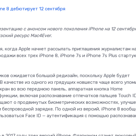
зентацию с анонсом нового поколения iPhone на 12 сентябр
зский ресурс Mac4Ever.
я, когда Apple начнет рассылать приглашения журналистам н
одажи всех трех iPhone 8, iPhone 7s и iPhone 7s Plus старту
иков ожидается большой редизайн, поскольку Apple будет
. В качестве из одного из грядущих новшеств чаще всего упо
экран во всю переднюю панель, аппаратная кнопка Home
функции, включая распознавание отпечатков пальцев Touch ID
общают о продвинутых биометрических возможностях, улучш
и беспроводной зарядке. По одной из версий, iPhone 8 вообщ
ользоваться Face ID — аутентификация с помощью распознава
 в 2017 году трех версий iPhone. Флагманом станет люксовы