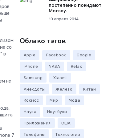
постепенно покидают
аров
Москву.
ньше
10 апреля 2014
ы
Облако тэгов
елизом
ие со
" в
Apple
Facebook
Google
iPhone
NASA
Relax
Samsung
Xiaomi
ем не
ы
Анекдоты
Железо
Китай
Космос
Мир
Мода
года.
Наука
Ноутбуки
защита
Приложения
США
я
Телефоны
Технологии
hone 7