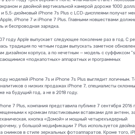
-экраном и двойной вертикальной камерой дороже 1000 долл
 и 5,5-дюймовый iPhone 7s Plus с LCD-дисплеями получат ме
pple, iPhone 7 и iPhone 7 Plus. Главными новшествами должн
ль и беспроводная зарядка.
07 году Apple выпускает следующее поколение раз в год. С р
лась традиция по четным годам выпускать заметное обновлен
м дизайном корпуса, а по нечетным — модель с суффиксом "s
касающимися «подкапотных» аппаратных и программных
оду моделей iPhone 7s и iPhone 7s Plus выглядит логичным. Т
налитиков о низких продажах iPhone 7, специалисты склонн
 на будущий год, а не в 2018 году.
hone 7 Plus, компания представила публике 7 сентября 2016 
мещенными к кромкам пластиковыми вставками для антенн, 
 механическая, кнопка «Домой» и мощный четырехъядерный
 прочему, у большой модификации 7 Plus используется двойна
 снимков в стиле зеркальных фотоаппаратов. Кроме того, iP