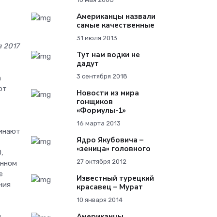
Американцы назвали
самые качественные
31 июля 2013
я 2017
Тут нам водки не
дадут
3 сентября 2018
а
ют
Новости из мира
гонщиков
«Формулы-1»
16 марта 2013
минают
Ядро Якубовича –
«зеница» головного
,
27 октября 2012
енном
е
Известный турецкий
ния
красавец – Мурат
10 января 2014
Американцы
й