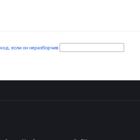
я
Соц. сети