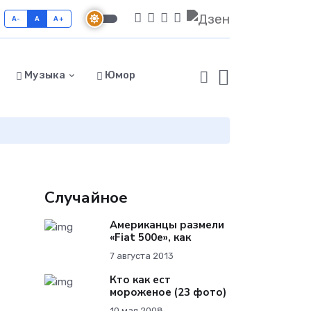
A-
A
A+
Музыка
Юмор
Случайное
Американцы размели
«Fiat 500e», как
7 августа 2013
Кто как ест
мороженое (23 фото)
10 мая 2008