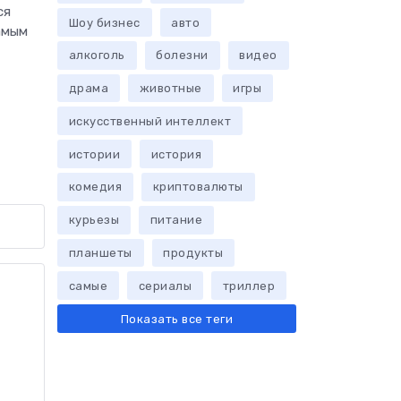
ся
Шоу бизнес
авто
амым
алкоголь
болезни
видео
драма
животные
игры
искусственный интеллект
истории
история
комедия
криптовалюты
курьезы
питание
планшеты
продукты
самые
сериалы
триллер
Показать все теги