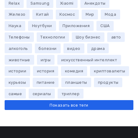
Relax
Samsung
Xiaomi
Анекдоты
Железо
Китай
Космос
Мир
Мода
Наука
Ноутбуки
Приложения
США
Телефоны
Технологии
Шоу бизнес
авто
алкоголь
болезни
видео
драма
животные
игры
искусственный интеллект
истории
история
комедия
криптовалюты
курьезы
питание
планшеты
продукты
самые
сериалы
триллер
Показать все теги