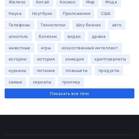
Железо
Китай
Космос
Мир
Мода
Наука
Ноутбуки
Приложения
США
Телефоны
Технологии
Шоу бизнес
авто
алкоголь
болезни
видео
драма
животные
игры
искусственный интеллект
истории
история
комедия
криптовалюты
курьезы
питание
планшеты
продукты
самые
сериалы
триллер
Показать все теги