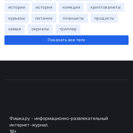
истории
история
комедия
криптовалюты
курьезы
питание
планшеты
продукты
самые
сериалы
триллер
Показать все теги
Описание
Фишка.ру - информационно-развлекательный
интернет-журнал.
18+