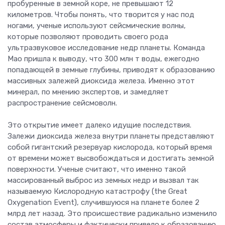
пробуренные в земной коре, не превышают 12
километров. Чтобы понять, что творится у нас под
ногами, ученые используют сейсмические волны,
которые позволяют проводить своего рода
ультразвуковое исследование недр планеты. Команда
Мао пришла к выводу, что 300 млн т воды, ежегодно
попадающей в земные глубины, приводят к образованию
массивных залежей диоксида железа. Именно этот
минерал, по мнению экспертов, и замедляет
распространение сейсмоволн.
Это открытие имеет далеко идущие последствия.
Залежи диоксида железа внутри планеты представляют
собой гигантский резервуар кислорода, который время
от времени может высвобождаться и достигать земной
поверхности. Ученые считают, что именно такой
массированный выброс из земных недр и вызвал так
называемую Кислородную катастрофу (the Great
Oxygenation Event), случившуюся на планете более 2
млрд лет назад. Это происшествие радикально изменило
состав атмосферы и фактически привело к образованию