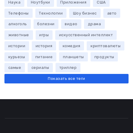
Наука
Ноутбуки
Приложения
США
Телефоны
Технологии
Шоу бизнес
авто
алкоголь
болезни
видео
драма
животные
игры
искусственный интеллект
истории
история
комедия
криптовалюты
курьезы
питание
планшеты
продукты
самые
сериалы
триллер
Показать все теги