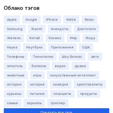
Облако тэгов
Apple
Google
iPhone
NASA
Relax
Samsung
Xiaomi
Анекдоты
Диетологи
Железо
Китай
Космос
Мир
Мода
Наука
Ноутбуки
Приложения
США
Телефоны
Технологии
Шоу бизнес
авто
алкоголь
болезни
видео
драма
животные
игры
искусственный интеллект
истории
история
комедия
криптовалюты
курьезы
питание
планшеты
продукты
самые
сериалы
триллер
Показать все теги