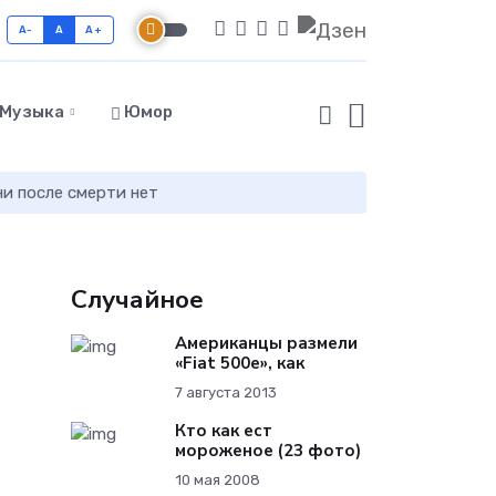
A-
A
A+
Музыка
Юмор
ни после смерти нет
Случайное
Американцы размели
«Fiat 500e», как
7 августа 2013
Кто как ест
мороженое (23 фото)
10 мая 2008