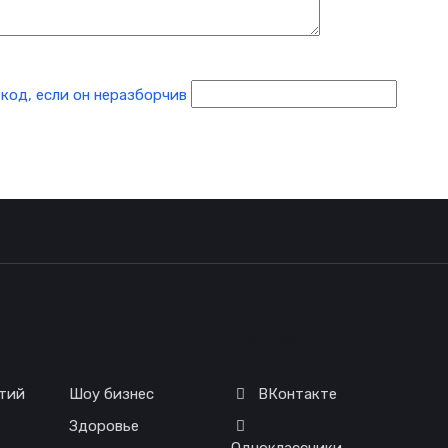
я
Соц. сети
тий
Шоу бизнес
ВКонтакте
Здоровье
Одноклассники