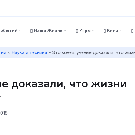
Событий
Наша Жизнь
Игры
Кино
тий
»
Наука и техника
» Это конец: ученые доказали, что жиз
ые доказали, что жизни
т
2018