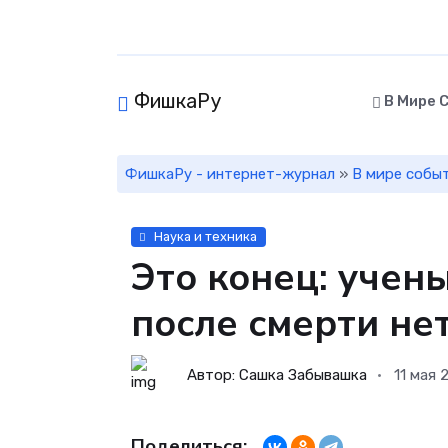
ФишкаРу
В Мире 
ФишкаРу - интернет-журнал
»
В мире собы
Наука и техника
Это конец: учен
после смерти не
Автор: Сашка Забывашка
11 мая 
Поделиться: