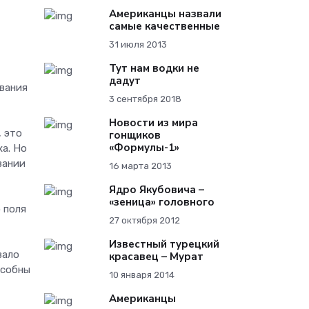
Американцы назвали
самые качественные
31 июля 2013
Тут нам водки не
дадут
вания
3 сентября 2018
Новости из мира
 это
гонщиков
«Формулы-1»
а. Но
вании
16 марта 2013
Ядро Якубовича –
«зеница» головного
 поля
27 октября 2012
Известный турецкий
вало
красавец – Мурат
особны
10 января 2014
Американцы