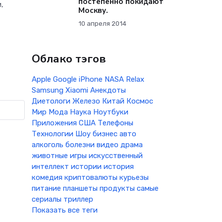
постепенно покидают
,
Москву.
10 апреля 2014
Облако тэгов
Apple
Google
iPhone
NASA
Relax
Samsung
Xiaomi
Анекдоты
Диетологи
Железо
Китай
Космос
Мир
Мода
Наука
Ноутбуки
Приложения
США
Телефоны
Технологии
Шоу бизнес
авто
алкоголь
болезни
видео
драма
животные
игры
искусственный
интеллект
истории
история
комедия
криптовалюты
курьезы
питание
планшеты
продукты
самые
сериалы
триллер
Показать все теги