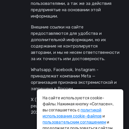
пользователями, а так же за действия
предпринятые на основании этой
информации.
Внешние ссылки на сайте
предоставляются для удобства и
дополнительной информации, но их
содержание не контролируется
авторами, и мы не несем ответственности
за их точность или достоверность.
Whatsapp, Facebook, Instagram -
принадлежат компании Meta —
организация признана экстремистской и
запрещена в России.
На сайте используются cookie-
X (Twitter) заблокирован в России по
файлы. Нажимая кнопку «Согласен»,
решению Генпрокуратуры от 24 февраля
вы соглашаетесь с
политикой
2022 г.
использования cookie-файлов
и
пользовательским соглашением
и
продолжаете пользоваться сайтом