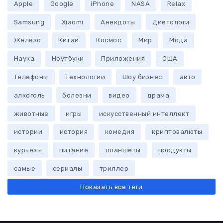
Apple
Google
iPhone
NASA
Relax
Samsung
Xiaomi
Анекдоты
Диетологи
Железо
Китай
Космос
Мир
Мода
Наука
Ноутбуки
Приложения
США
Телефоны
Технологии
Шоу бизнес
авто
алкоголь
болезни
видео
драма
животные
игры
искусственный интеллект
истории
история
комедия
криптовалюты
курьезы
питание
планшеты
продукты
самые
сериалы
триллер
Показать все теги