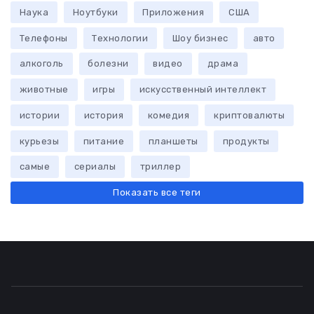
Наука
Ноутбуки
Приложения
США
Телефоны
Технологии
Шоу бизнес
авто
алкоголь
болезни
видео
драма
животные
игры
искусственный интеллект
истории
история
комедия
криптовалюты
курьезы
питание
планшеты
продукты
самые
сериалы
триллер
Показать все теги