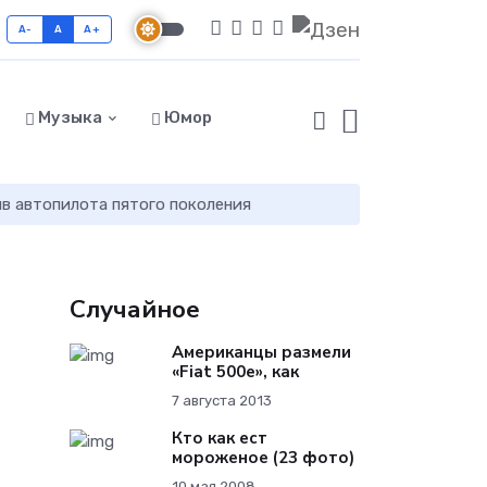
A-
A
A+
Музыка
Юмор
в автопилота пятого поколения
Случайное
Американцы размели
«Fiat 500e», как
7 августа 2013
Кто как ест
мороженое (23 фото)
10 мая 2008