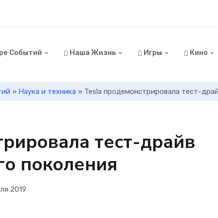
ре Событий
Наша Жизнь
Игры
Кино
тий
»
Наука и техника
» Tesla продемонстрировала тест-драй
трировала тест-драйв
го поколения
еля 2019