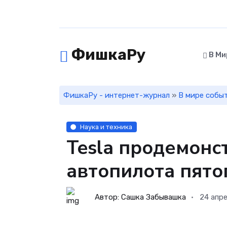
ФишкаРу
В Ми
ФишкаРу - интернет-журнал
»
В мире собы
Наука и техника
Tesla продемонс
автопилота пято
Автор: Сашка Забывашка
24 апр