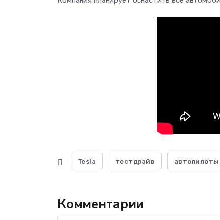
Компания планирует оснастить все автомоби
Tesla
тестдрайв
автопилоты
Комментарии