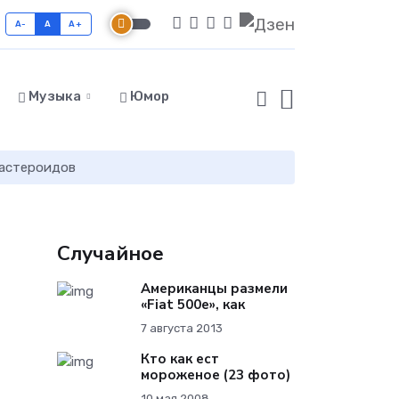
A-
A
A+
Музыка
Юмор
 астероидов
Случайное
Американцы размели
«Fiat 500e», как
7 августа 2013
Кто как ест
мороженое (23 фото)
10 мая 2008