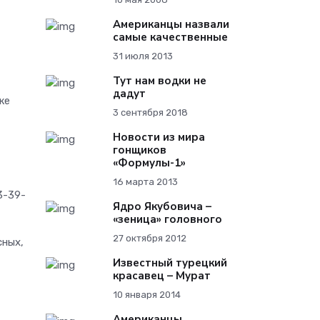
Американцы назвали
самые качественные
31 июля 2013
Тут нам водки не
дадут
же
3 сентября 2018
Новости из мира
гонщиков
«Формулы-1»
16 марта 2013
3-39-
Ядро Якубовича –
«зеница» головного
27 октября 2012
сных,
Известный турецкий
красавец – Мурат
10 января 2014
Американцы