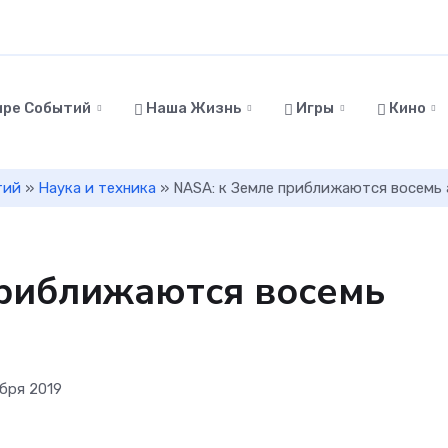
ире Событий
Наша Жизнь
Игры
Кино
тий
»
Наука и техника
» NASA: к Земле приближаются восемь
приближаются восемь
ября 2019