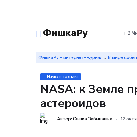
ФишкаРу
В М
ФишкаРу - интернет-журнал
»
В мире собы
Наука и техника
NASA: к Земле 
астероидов
Автор: Сашка Забывашка
12 окт